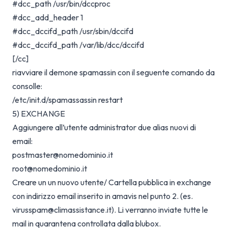
#dcc_path /usr/bin/dccproc
#dcc_add_header 1
#dcc_dccifd_path /usr/sbin/dccifd
#dcc_dccifd_path /var/lib/dcc/dccifd
[/cc]
riavviare il demone spamassin con il seguente comando da
consolle:
/etc/init.d/spamassassin restart
5) EXCHANGE
Aggiungere all’utente administrator due alias nuovi di
email:
postmaster@nomedominio.it
root@nomedominio.it
Creare un un nuovo utente/ Cartella pubblica in exchange
con indirizzo email inserito in amavis nel punto 2. (es.
virusspam@climassistance.it). Li verranno inviate tutte le
mail in quarantena controllata dalla blubox.