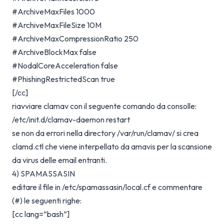
#ArchiveMaxFiles 1000
#ArchiveMaxFileSize 10M
#ArchiveMaxCompressionRatio 250
#ArchiveBlockMax false
#NodalCoreAcceleration false
#PhishingRestrictedScan true
[/cc]
riavviare clamav con il seguente comando da consolle:
/etc/init.d/clamav-daemon restart
se non da errori nella directory /var/run/clamav/ si crea
clamd.ctl che viene interpellato da amavis per la scansione
da virus delle email entranti.
4) SPAMASSASIN
editare il file in /etc/spamassasin/local.cf e commentare
(#) le seguenti righe:
[cc lang=”bash”]