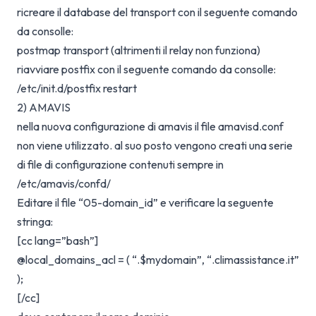
ricreare il database del transport con il seguente comando
da consolle:
postmap transport (altrimenti il relay non funziona)
riavviare postfix con il seguente comando da consolle:
/etc/init.d/postfix restart
2) AMAVIS
nella nuova configurazione di amavis il file amavisd.conf
non viene utilizzato. al suo posto vengono creati una serie
di file di configurazione contenuti sempre in
/etc/amavis/confd/
Editare il file “05-domain_id” e verificare la seguente
stringa:
[cc lang=”bash”]
@local_domains_acl = ( “.$mydomain”, “.climassistance.it”
);
[/cc]