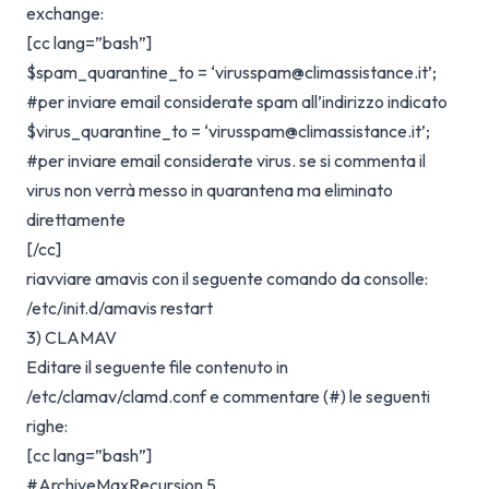
exchange:
[cc lang=”bash”]
$spam_quarantine_to = ‘virusspam@climassistance.it’;
#per inviare email considerate spam all’indirizzo indicato
$virus_quarantine_to = ‘virusspam@climassistance.it’;
#per inviare email considerate virus. se si commenta il
virus non verrà messo in quarantena ma eliminato
direttamente
[/cc]
riavviare amavis con il seguente comando da consolle:
/etc/init.d/amavis restart
3) CLAMAV
Editare il seguente file contenuto in
/etc/clamav/clamd.conf e commentare (#) le seguenti
righe:
[cc lang=”bash”]
#ArchiveMaxRecursion 5