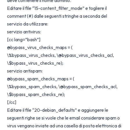
deve contenere il nome dominio.
Editare il file “15-content_filter_mode” e togliere il
comment (#) dalle seguenti stringhe a seconda del
servizio da utilizzare:
servizio antivirus:
[cc lang=”bash”]
@bypass_virus_checks_maps = (
\%bypass_virus_checks, \@bypass_virus_checks_acl,
\$bypass_virus_checks_re);
servizio antispam:
@bypass_spam_checks_maps = (
\%bypass_spam_checks, \@bypass_spam_checks_acl,
\$bypass_spam_checks_re);
[/cc]
Editare il file “20-debian_defaults” e aggiungere le
seguenti righe se si vuole che le email considerare spam o
virus vengano inviate ad una casella di posta elettronica di