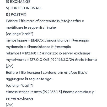
5) EXCHANGE
6) TURTLEFIREWALL
1) ) POSTFIX
Editare il file main.cf contenuto in /etc/postfix/ e
modificare le seguenti stringhe:
[cc lang=”bash”]
myhostname = BluBOX.climassistance.it #esempio
mydomain = climassistance.it #esempio
relayhost = 192.168.1.3 #indirizzo ip server exchange
mynetworks = 127.0.0.0/8; 192.168.1.0/24 #rete interna
[/cc]
Editare il file transport contenuto in /etc/postfix/ e
aggiungere la seguente riga:
[cc lang=”bash”]
climassistance.it smtp:[192.168.1.3] #nome dominio e ip
server exchange
[/cc]