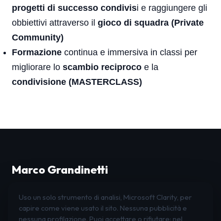
progetti di successo condivis
i e raggiungere gli
obbiettivi attraverso il
gioco di squadra (Private
Community)
Formazione
continua e immersiva in classi per
migliorare lo
scambio reciproco
e la
condivisione (MASTERCLASS)
Marco Grandinetti
Leadership · Organizzazione · Innovazione
Uso un solo strumento di analisi, Microsoft Clarity, per
LinkedIn
Instagram
Facebook
capire come viene usato il sito. Nessuna pubblicità e
nessuna profilazione. Puoi accettare o rifiutare: nel