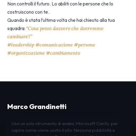
Non controlli il futuro. Lo abiliti con le persone che lo
costruiscono con te.
Quando è stata l’ultima volta che hai chiesto alla tua
squadra:
“Cosa pensi davvero che dovremmo
cambiare?”
#leadership #comunicazione #persone
#organizzazione #cambiamento
Marco Grandinetti
Leadership · Organizzazione · Innovazione
Uso un solo strumento di analisi, Microsoft Clarity, per
LinkedIn
Instagram
Facebook
capire come viene usato il sito. Nessuna pubblicità e