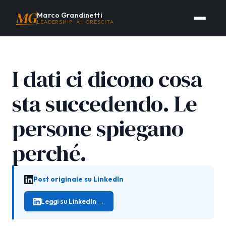
MG
Marco Grandinetti
LEADERSHIP · AI · CRESCITA
I dati ci dicono cosa
sta succedendo. Le
persone spiegano
perché.
Post originale su LinkedIn
Leggi su LinkedIn →