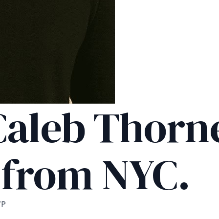
Caleb Thorne
 from NYC.
WP