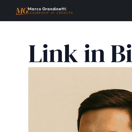
MG
Marco Grandinetti
LEADERSHIP · AI · CRESCITA
Link in B