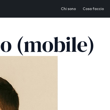
Chi sono
Cosa faccio
io (mobile)