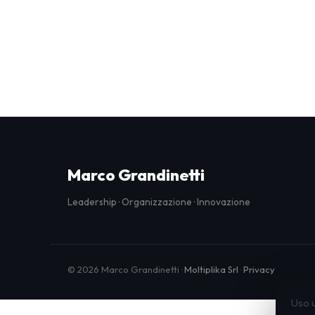
Marco Grandinetti
Leadership · Organizzazione · Innovazione
© 2026 Marco Grandinetti ·
Moltiplika Srl
·
Privacy
Uso u