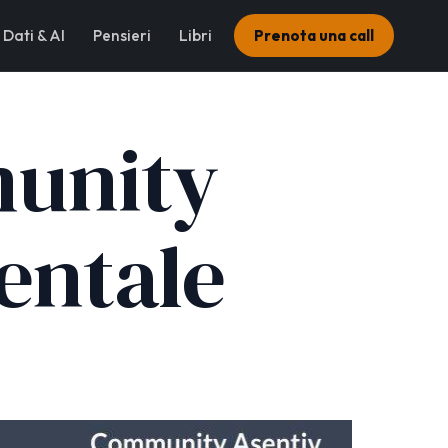
Dati & AI
Pensieri
Libri
Prenota una call
munity
entale