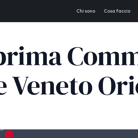
Chi sono
Cosa faccio
 prima Com
e Veneto Ori