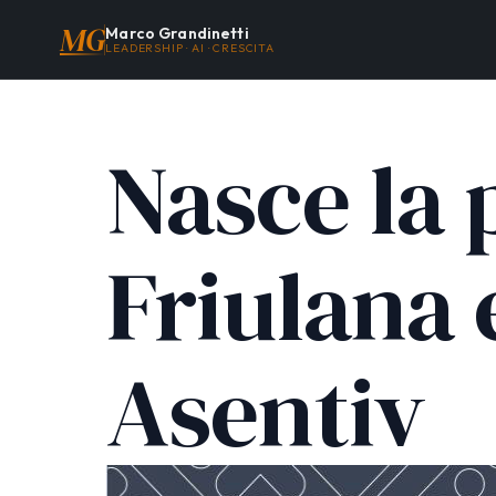
MG
Marco Grandinetti
LEADERSHIP · AI · CRESCITA
Nasce la
Friulana 
Asentiv