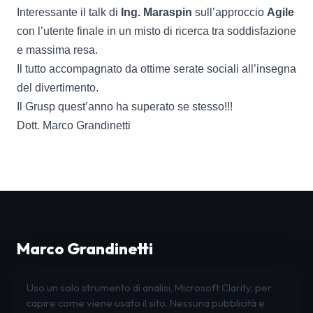
Interessante il talk di
Ing.
Maraspin
sull’approccio
Agile
con l’utente finale in un misto di ricerca tra soddisfazione
e massima resa.
Il tutto accompagnato da ottime serate sociali all’insegna
del divertimento.
Il Grusp quest’anno ha superato se stesso!!!
Dott. Marco Grandinetti
Marco Grandinetti
Leadership · Organizzazione · Innovazione
Uso un solo strumento di analisi, Microsoft Clarity, per
LinkedIn
Instagram
Facebook
capire come viene usato il sito. Nessuna pubblicità e