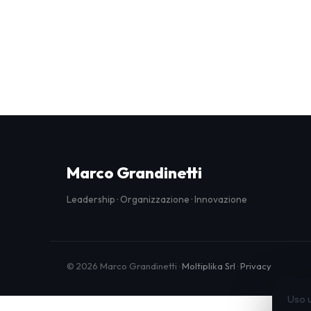
Marco Grandinetti
Leadership · Organizzazione · Innovazione
© 2026 Marco Grandinetti ·
Moltiplika Srl
·
Privacy
Uso u