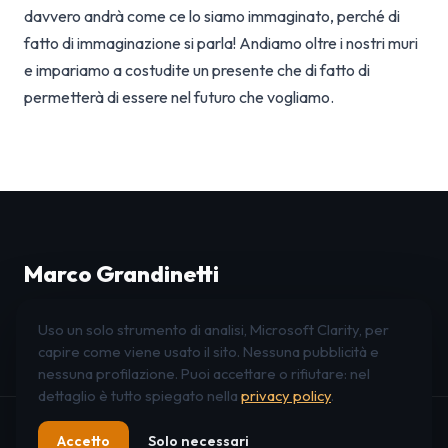
davvero andrà come ce lo siamo immaginato, perché di
fatto di immaginazione si parla! Andiamo oltre i nostri muri
e impariamo a costudite un presente che di fatto di
permetterà di essere nel futuro che vogliamo.
Marco Grandinetti
Leadership · Organizzazione · Innovazione
Uso un solo strumento di analisi, Microsoft Clarity, per
LinkedIn
Instagram
Facebook
capire come viene usato il sito. Nessuna pubblicità e
nessuna profilazione. Puoi accettare o rifiutare: nel
dettaglio è tutto spiegato nella
privacy policy
.
© 2026 Marco Grandinetti ·
Moltiplika Srl
·
Privacy
Accetto
Solo necessari