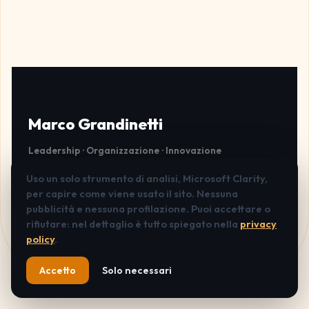
Marco Grandinetti
Leadership · Organizzazione · Innovazione
LinkedIn
Instagram
Facebook
Uso un solo strumento di analisi, Microsoft Clarity,
per capire come viene usato il sito. Nessuna
pubblicità e nessuna profilazione. Puoi accettare o
rifiutare: nel dettaglio è tutto spiegato nella
privacy
© 2026 Marco Grandinetti ·
Moltiplika Srl
·
Privacy
policy
.
"Da un grande potere derivano grandi responsabilità"
Accetto
Solo necessari